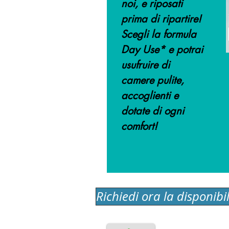
noi, e riposati
prima di ripartire!
Scegli la formula
Day Use* e potrai
usufruire di
camere pulite,
accoglienti e
dotate di ogni
comfort!
Richiedi ora la disponibil