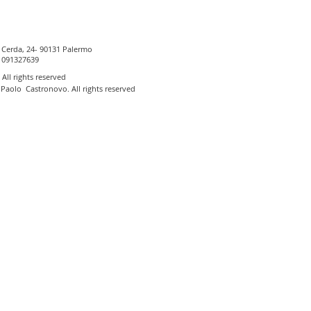
 Cerda, 24- 90131 Palermo
 091327639
 A
ll rights reserved
aolo Castronovo. All rights reserved