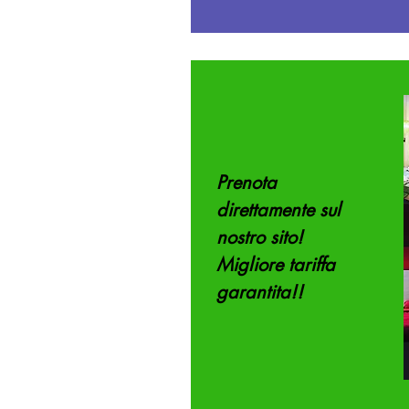
Prenota
direttamente sul
nostro sito!
Migliore tariffa
garantita!!