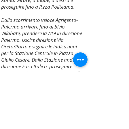
Roma. Girare, dunque, a destra e
proseguire fino a P.zza Politeama.
Dallo scorrimento veloce Agrigento-
Palermo arrivare fino al bivio
Villabate, prendere la A19 in direzione
Palermo. Uscire direzione Via
Oreto/Porto e seguire le indicazioni
per la Stazione Centrale in Piazza
Giulio Cesare. Dalla Stazione andare in
direzione Foro Italico, proseguire
costeggiando Via Messine Marine. Alla
rotonda di P.zza XIII Vittime imboccare
l'uscita per Via Cavour, proseguire
sempre dritto fino al semaforo con Via
Roma. Girare, dunque, a destra e
proseguire fino a P.zza Politeama.
In Nave:
Percorrere Via Emerico Amari per circa