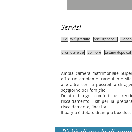
Servizi
TV
Wifi gratuito
Asciugacapelli
Bianch
Cromoterapia
Bollitore
Lettino dopo cul
Ampia camera matrimoniale Superi
offre un ambiente tranquillo e sil
alle altre con la possibilità di ag
soggiorno per famiglie.
Dotata di ogni comfort per render
riscaldamento, kit per la preparazi
riscaldamento, finestra.
Il bagno è dotato di ampio box docci
Richiedi ora la disponi