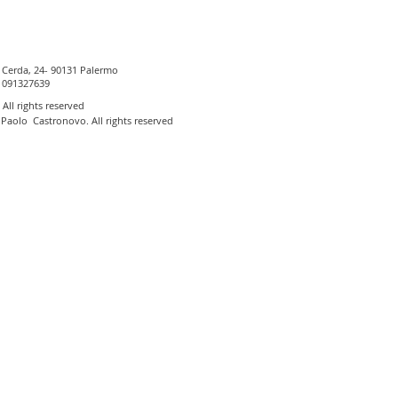
 Cerda, 24- 90131 Palermo
 091327639
 A
ll rights reserved
aolo Castronovo. All rights reserved