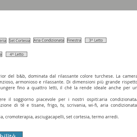
Aria Condizionata
Finestra
3^ Letto
eria
Set Cortesia
la
4^ Letto
or del b&b, dominata dal rilassante colore turchese. La camer
enzioso, armonioso e rilassante. Di dimensioni più grande rispett
giungere fino a quattro letti, il ché la rende ideale anche per u
e il soggiorno piacevole per i nostri ospiti:aria condizionata
one di tè e tisane, frigo, tv, scrivania, wi-fi, aria condizionata
a, cromoterapia, asciugacapelli, set cortesia, termo arredi.
bilità