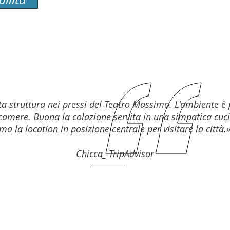
a struttura nei pressi del Teatro Massimo. L'ambiente è 
 camere. Buona la colazione servita in una simpatica cuci
ima la location in posizione centrale per visitare la città.
Chicca_ TripAdvisor